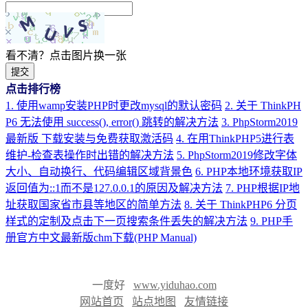
看不清？点击图片换一张
提交
点击排行榜
1. 使用wamp安装PHP时更改mysql的默认密码
2. 关于 ThinkPH
P6 无法使用 success(), error() 跳转的解决方法
3. PhpStorm2019
最新版 下载安装与免费获取激活码
4. 在用ThinkPHP5进行表
维护-检查表操作时出错的解决方法
5. PhpStorm2019修改字体
大小、自动换行、代码编辑区域背景色
6. PHP本地环境获取IP
返回值为::1而不是127.0.0.1的原因及解决方法
7. PHP根据IP地
址获取国家省市县等地区的简单方法
8. 关于 ThinkPHP6 分页
样式的定制及点击下一页搜索条件丢失的解决方法
9. PHP手
册官方中文最新版chm下载(PHP Manual)
一度好
www.yiduhao.com
网站首页
站点地图
友情链接