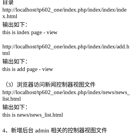
目录
http://localhost/tp602_one/index.php/index/index/inde
x.html
输出如下：
this is index page - view
http://localhost/tp602_one/index.php/index/index/add.h
tml
输出如下：
this is add page - view
（3）浏览器访问新闻控制器视图文件
http://localhost/tp602_one/index.php/index/news/news_
list.html
输出如下：
this is news/news_list.html
4、新增后台 admin 相关的控制器视图文件