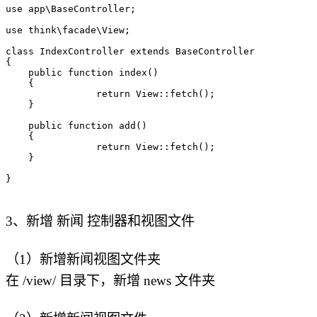
use app\BaseController;

use think\facade\View;

class IndexController extends BaseController

{

    public function index()

    {

		return View::fetch();

    }

    public function add()

    {

		return View::fetch();

    }

}
3、新增 新闻 控制器和视图文件
（1）新增新闻视图文件夹
在 /view/ 目录下，新增 news 文件夹