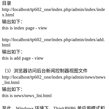
目录
http://localhost/tp602_one/index.php/admin/index/inde
x.html
输出如下：
this is index page - view
http://localhost/tp602_one/index.php/admin/index/add.
html
输出如下：
this is add page - view
（3）浏览器访问后台新闻控制器视图文件
http://localhost/tp602_one/index.php/admin/news/news
_list.html
输出如下：
this is news/news_list.html
至此，Windows 环境下，ThinkPHP6 单应用模式和