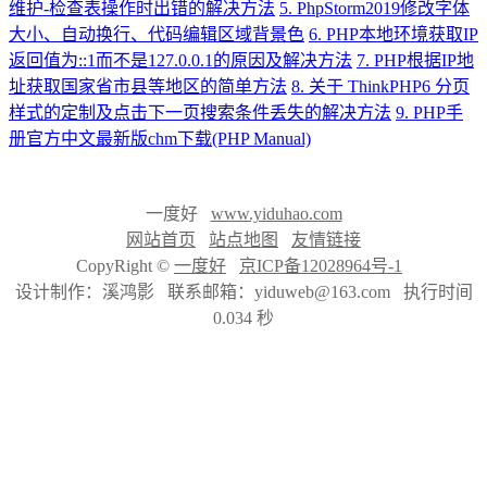
维护-检查表操作时出错的解决方法
5. PhpStorm2019修改字体
大小、自动换行、代码编辑区域背景色
6. PHP本地环境获取IP
返回值为::1而不是127.0.0.1的原因及解决方法
7. PHP根据IP地
址获取国家省市县等地区的简单方法
8. 关于 ThinkPHP6 分页
样式的定制及点击下一页搜索条件丢失的解决方法
9. PHP手
册官方中文最新版chm下载(PHP Manual)
一度好
www.yiduhao.com
网站首页
站点地图
友情链接
CopyRight ©
一度好
京ICP备12028964号-1
设计制作：溪鸿影 联系邮箱：yiduweb@163.com 执行时间
0.034 秒