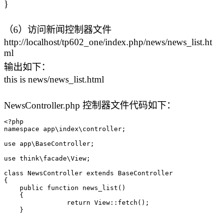
}
（6）访问新闻控制器文件
http://localhost/tp602_one/index.php/news/news_list.ht
ml
输出如下：
this is news/news_list.html
NewsController.php 控制器文件代码如下：
<?php

namespace app\index\controller;

use app\BaseController;

use think\facade\View;

class NewsController extends BaseController

{

    public function news_list()

    {

		return View::fetch();

    }
