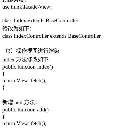
use think\facade\View;
class Index extends BaseController
修改为如下：
class IndexController extends BaseController
（3）操作视图进行渲染
index 方法修改如下：
public function index()
{
return View::fetch();
}
新增 add 方法：
public function add()
{
return View::fetch();