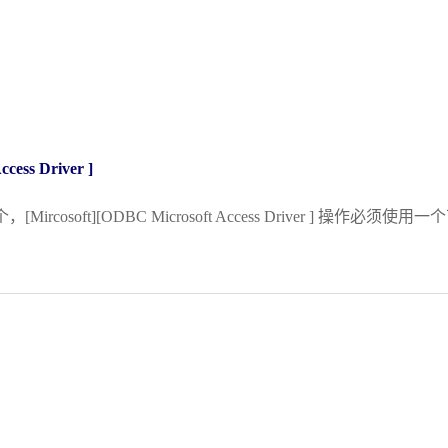
ss Driver ]
ft][ODBC Microsoft Access Driver ] 操作必须使