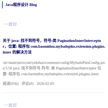
Java程序设计 Blog
关于 java: 找不到符号，符号:类 PaginationInnerIntercepto
r，位置: 程序包 com.baomidou.mybatisplus.extension.plugins.
inner 的解决方法
\src\main\java\com\yiduhao\common\config\MybatisPlusConfig.jav
a:5:56 java: 找不到符号 符号: 类 PaginationInnerInterceptor 位
置: 程序包 com.baomidou.mybatisplus.extension.plugins.inner
阅读(936) 评论(0) 2026-02-05